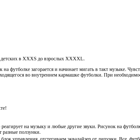
т детских в XXXS до взрослых XXXXL.
к на футболке загорается и начинает мигать в такт музыке. Чув
находящегося во внутреннем кармашке футболки. При необходим
те!
 реагирует на музыку и любые другие звуки. Рисунок на футболке
 разные ползунки.
блок управления, отстегиваем эквалайзер от липучки. Все, футбо