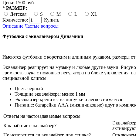
Цена: 1500 руб.
*
РАЗМЕР:
Детская
S
M
L
XL
Количество:
Купить
Описание
Частые вопросы
Футболка с эквалайзером Динамики
Имеются футболки с коротким и длинным рукавом, размеры о
Эквалайзер реагирует на музыку и любые другие звуки. Рисуно
громкость звука с помощью регулятора на блоке управления, 
специальной клипсы.
Цвет: черный
Толщина эквалайзера: менее 1 мм
Эквалайзер крепится на липучке и легко снимается
Питание: батарейки ААА (мизинчиковые) идут в комплек
Ответы на частозадаваемые вопросы
Эквалайзер
Как работает эквалайзер?
активируют
Не испортится ли эквалайзер при стирке?
Отключаем 