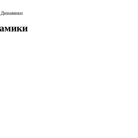
м Динамики
намики